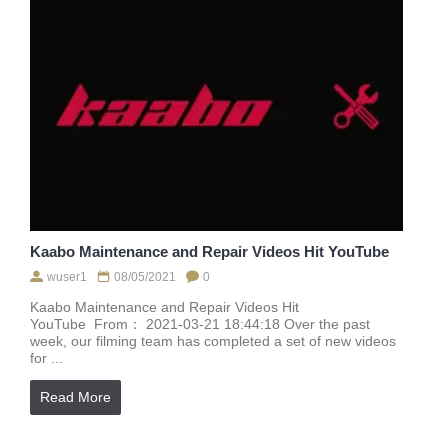
Kaabo Maintenance and Repair Videos Hit YouTube
wuser1
08/05/2021
0
Kaabo Maintenance and Repair Videos Hit
YouTube From： 2021-03-21 18:44:18 Over the past
week, our filming team has completed a set of new videos
for ...
Read More