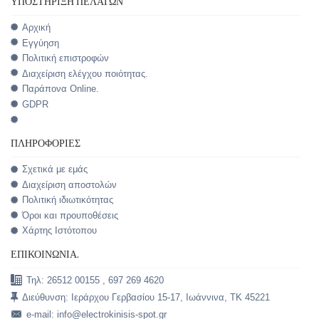
ΥΠΟΣΤΉΡΙΞΗ ΠΕΛΑΤΏΝ
Αρχική
Εγγύηση
Πολιτική επιστροφών
Διαχείριση ελέγχου ποιότητας.
Παράπονα Online.
GDPR
ΠΛΗΡΟΦΟΡΊΕΣ
Σχετικά με εμάς
Διαχείριση αποστολών
Πολιτική ιδιωτικότητας
Όροι και προυποθέσεις
Χάρτης Ιστότοπου
ΕΠΙΚΟΙΝΩΝΊΑ.
Τηλ: 26512 00155 , 697 269 4620
Διεύθυνση: Ιεράρχου Γερβασίου 15-17, Ιωάννινα, TK 45221
e-mail: info@electrokinisis-spot.gr