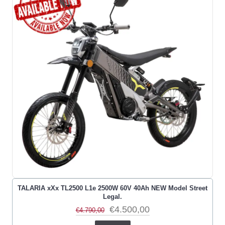
TALARIA xXx TL2500 L1e 2500W 60V 40Ah NEW Model Street
Legal.
€4.500,00
€4.790,00