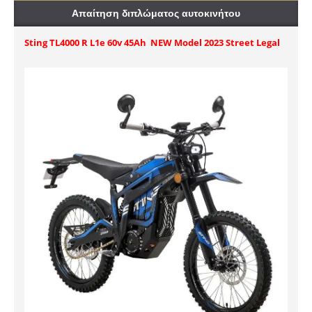
Απαίτηση διπλώματος αυτοκινήτου
Sting TL4000 R L1e 60v 45Ah NEW Model 2023 Street Legal