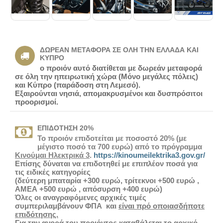
ΔΩΡΕΆΝ ΜΕΤΑΦΟΡΆ ΣΕ ΌΛΗ ΤΗΝ ΕΛΛΆΔΑ ΚΑΙ
ΚΎΠΡΟ
ο προιόν αυτό διατίθεται με δωρεάν μεταφορά
σε όλη την ηπειρωτική χώρα (Μόνο μεγάλες πόλεις)
και Κύπρο (παράδοση στη Λεμεσό).
Εξαιρούνται νησιά, απομακρυσμένοι και δυσπρόσιτοι
προορισμοί.
ΕΠΙΔΌΤΗΣΗ 20%
Το προιόν επιδοτείται με ποσοστό 20% (με
μέγιστο ποσό τα 700 ευρώ) από το πρόγραμμα
Κινούμαι Ηλεκτρικά 3
.
https://kinoumeilektrika3.gov.gr/
Επίσης δύναται να επιδοτηθεί με επιπλέον ποσά για
τις ειδικές κατηγορίες
(δεύτερη μπαταρία +300 ευρώ, τρίτεκνοι +500 ευρώ ,
ΑΜΕΑ +500 ευρώ , απόσυρση +400 ευρώ)
Όλες οι αναγραφόμενες αρχικές τιμές
συμπεριλαμβάνουν ΦΠΑ και
είναι πρό οποιασδήποτε
επιδότησης.
Για την αγορά του προιόντος καταβάλεται το αρχικό