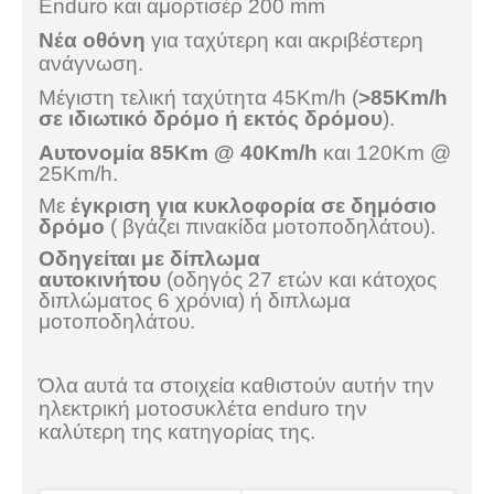
Enduro και αμορτισέρ 200 mm
Νέα οθόνη
για ταχύτερη και ακριβέστερη
ανάγνωση.
Μέγιστη τελική ταχύτητα 45
Km/h (
>85
Km/h
σε ιδιωτικό δρόμο ή εκτός δρόμου
)
.
Aυτονομία 85Km @ 40Km/h
και 120
Km @
25Km/h.
Με
έγκριση για κυκλοφορία σε δημόσιο
δρόμο
( βγάζει πινακίδα μοτοποδηλάτου).
Οδηγείται με δίπλωμα
αυτοκινήτου
(οδηγός 27 ετών και κάτοχος
διπλώματος 6 χρόνια) ή διπλωμα
μοτοποδηλάτου.
Όλα αυτά τα στοιχεία καθιστούν αυτήν την
ηλεκτρική μοτοσυκλέτα enduro την
καλύτερη της κατηγορίας της.