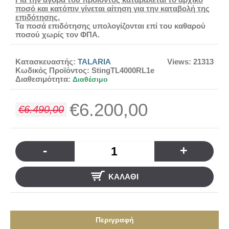
ποσό και κατόπιν γίνεται αίτηση για την καταβολή της
επιδότησης.
Τα ποσά επιδότησης υπολογίζονται επί του καθαρού
ποσού χωρίς τον ΦΠΑ.
Κατασκευαστής:
TALARIA
Views: 21313
Κωδικός Προϊόντος:
StingTL4000RL1e
Διαθεσιμότητα:
Διαθέσιμο
€6.200,00
€6.490,00
-
+
ΚΑΛΆΘΙ
Περιγραφή