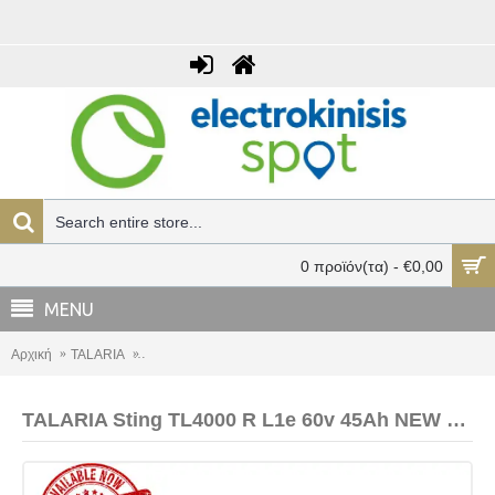
0 προϊόν(τα) - €0,00
MENU
Αρχική
TALARIA
TALARIA Sting TL4000 R L1e 60v 45Ah NEW Model Street
TALARIA Sting TL4000 R L1e 60v 45Ah NEW Model Street Legal