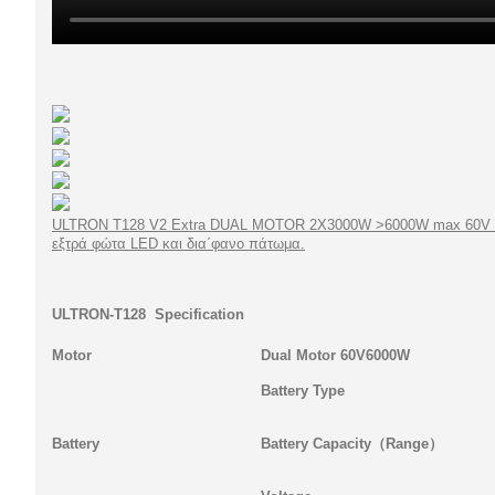
ULTRON T128 V2 Extra DUAL MOTOR 2X3000W >6000W max 60V 
εξτρά φώτα LED και δια΄φανο πάτωμα.
ULTRON-T128 Specification
Motor
Dual Motor 60V6000W
Battery Type
Battery
Battery Capacity
（
Range
）