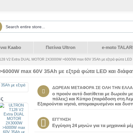
ίνια Kaabo
Πατίνια Ultron
e-moto TALAR
28 V2 Extra DUAL MOTOR 2X3000W >6000W max 60V 35Ah με εξτρά φώτα LED κ
6000W max 60V 35Ah με εξτρά φώτα LED και διάφα
ΔΩΡΕΆΝ ΜΕΤΑΦΟΡΆ ΣΕ ΌΛΗ ΤΗΝ ΕΛΛΆ
ο προιόν αυτό διατίθεται με δωρεάν 
ες
πόλεις) και Κύπρο (παράδοση στη Λεμ
Εξαιρούνται νησιά, απομακρυσμένοι και δυσ
ΕΓΓΥΗΣΗ
Eγγύηση 24 μηνών για τα μηχανικά μέρ