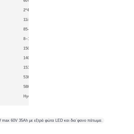
60V
2*45A
11inch Inner Tire
85-90 KM/h
8~12h
150KG
140(L)*62(W)*128(H)cm
153.5(L)*34(W)*64(H)cm
53KG
58KG
Hydraulic brake
ax 60V 35Ah με εξτρά φώτα LED και δια΄φανο πάτωμα.